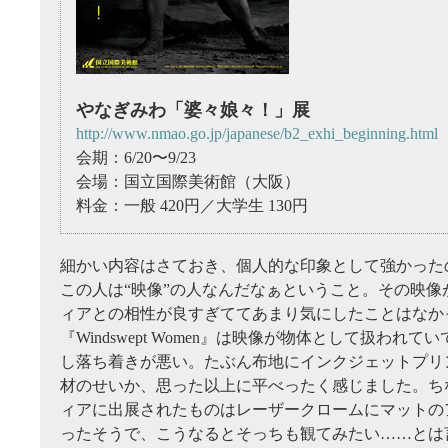
やなぎみわ「婆々娘々！」展
http://www.nmao.go.jp/japanese/b2_exhi_beginning.html
会期：6/20〜9/23
会場：国立国際美術館（大阪）
料金：一般 420円／大学生 130円
細かい内容はさておき、個人的な印象として強かった
この人は“映像”の人なんだなぁということ。その映像
ィアとの相性が良すぎててあまり気にしたことはなか
『Windswept Women』は映像が物体として扱われ
し落ち着きが悪い。たぶん布地にインクジェットプリ
材のせいか、思った以上に平べったく感じました。ち
ィアに出展されたものはレーザークロームにマットの
ったそうで、こうなるとそっちも観てみたい……とは