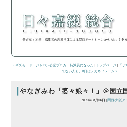
« ギズモード・ジャパン公認ブロガー特派員になった
|
トップページ
|
「サ
てない人も、8日はメガネフレーム »
やなぎみわ「婆々娘々！」＠国立
2009年08月06日 |
関西/大阪ア