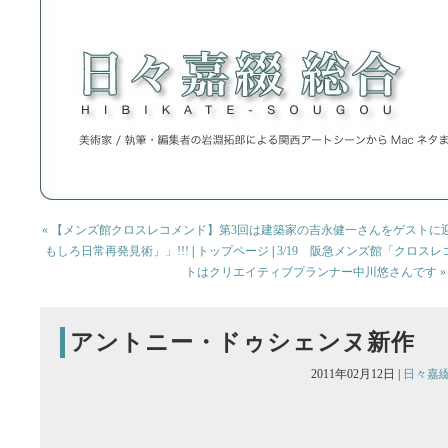
« 【メンズ館クロスレコメンド】第3回は建築家の吉永健一さんをゲストに
もしろ日常再発見術」」!!!
|
トップページ
|
3/19 阪急メンズ館「クロス
トはクリエイティブプランナー中川悠さんです »
アントニー・ドゥシェンヌ新作
2011年02月12日 |
日々嘉綴