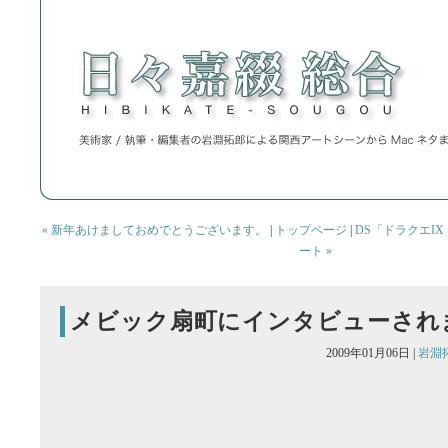
« 新年あけましておめでとうございます。
|
トップページ
|
DS「ドラクエI
ート »
メビック扇町にインタビューされ
2009年01月06日 |
岩淵