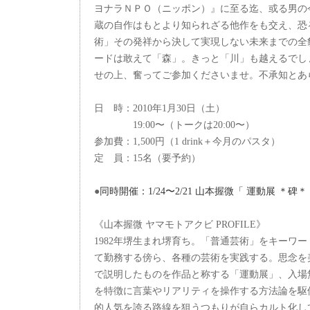
ヨナラＮＰＯ（ニッポン）』に至る迄、或る男の
蔵の自作はもとより知られざる他作をも交え、恐
術」その発祥から決して実現しない未来までの全
ードは敢えて「森」。きっと「川」も越えるでし
せの上、奮ってご参加くださいませ。不承知とあ
日 時：2010年1月30日（土）
19:00〜（トークは20:00〜）
参加費：1,500円（1 drink＋今月のパスタ）
定 員：15名（要予約）
●
同時開催：1/24〜2/21 山本握微「 運動展 ＊碑＊
《山本握微 ヤマモトアクビ PROFILE》
1982年堺生まれ堺育ち。「普通芸術」をキーワ
て勤務する傍ら、各種の芸術を実践する。思念を
で説明したものを作品と称する「運動展」、入場
を特徴に言葉やリアリティを操作する方法論を駆
的人気を誇る路線を狙うつもりが自らカルト化し