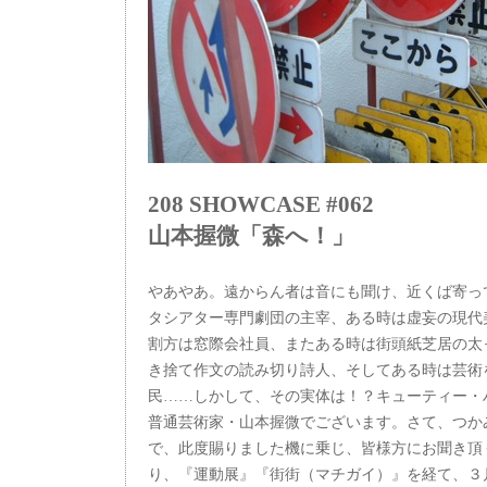
208 SHOWCASE #062
山本握微「森へ！」
やあやあ。遠からん者は音にも聞け、近くば寄っ
タシアター専門劇団の主宰、ある時は虚妄の現代
割方は窓際会社員、またある時は街頭紙芝居の太
き捨て作文の読み切り詩人、そしてある時は芸術
民……しかして、その実体は！？キューティー・
普通芸術家・山本握微でございます。さて、つか
で、此度賜りました機に乗じ、皆様方にお聞き頂
り、『運動展』『街街（マチガイ）』を経て、３