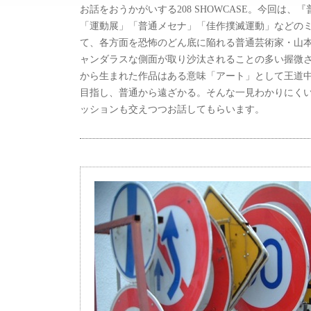
お話をおうかがいする208 SHOWCASE。今回は
「運動展」「普通メセナ」「佳作撲滅運動」などの
て、各方面を恐怖のどん底に陥れる普通芸術家・山
ャンダラスな側面が取り沙汰されることの多い握微
から生まれた作品はある意味「アート」として王道
目指し、普通から遠ざかる。そんな一見わかりにく
ッションも交えつつお話してもらいます。