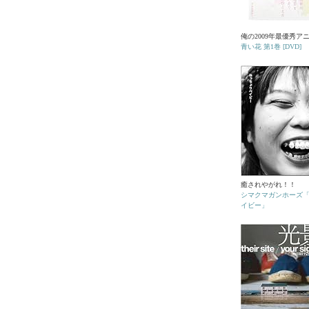
俺の2009年最優秀ア
青い花 第1巻 [DVD]
癒されやがれ！！
シマクマガンホーズ
イビー」