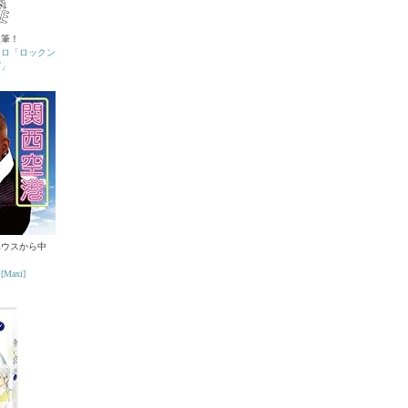
漫筆！
ヒロ「ロックン
グ」
ハウスから中
axi]