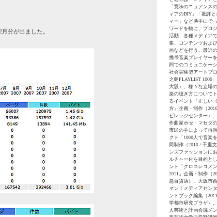
「意味のニュアンス
ィアのDIY」「批評
ィー」など勝手にで
ワードを軸に、プロ
年2月分が出ました。
活動、各種メディア
集、コンテンツおよ
画などを行う。最近
携帯音楽プレイヤー
間でのコミュニケー
社会実験型アートプ
之島PLAYLIST 1000」
大阪）、様々な立場
楽の聴き方について
るイベント「正しい
方」企画・制作（2010
ビレッジセンター）
作曲家ホセ・マセダ
市民の手によって再
クト「1000人で音楽
同制作（2010 / 千
ンズファッションに
ルチャー化を目的と
ント「クロスレコメ
2011」企画・制作（2010
急百貨店）、大阪市
マン！メディアセン
ントブック編集（2011
学都市研究プラザ）。
人芸術と計画会議メ