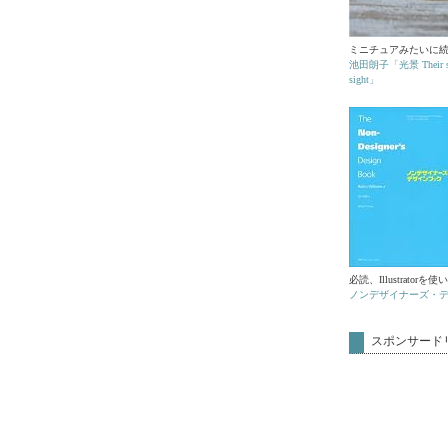
ミニチュアみたいに
池田朗子「光景 Their sit
sight」
必読、Illustrator
ノンデザイナーズ・
スポンサード