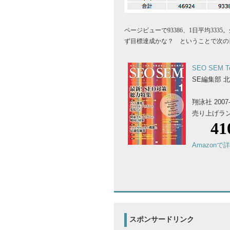
ページビューで93386、1日平均33
ず目標達成かな？ ということで次の目
SEO SEM Te
SE編集部 
翔泳社 2007-
売り上げランキ
Amazonで
スポンサードリンク