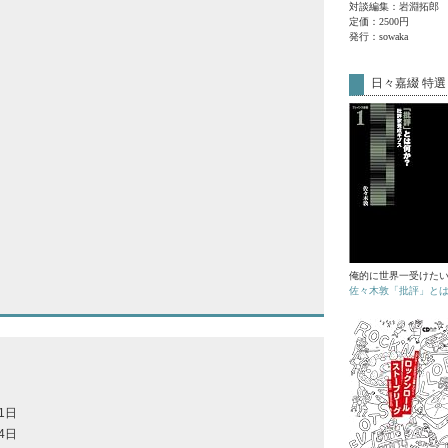
対談編集：岩淵拓郎
定価：2500円
発行：sowaka
日々嘉綴 特選
俺的に世界一受けた
佐々木敦「批評」と
01日
14日