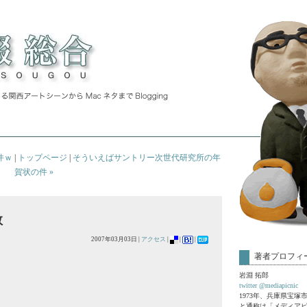
件ｗ
|
トップページ
|
そういえばサントリー次世代研究所の年
賀状の件 »
数
2007年03月03日 |
アクセス
|
|
|
著者プロフィ
岩淵 拓郎
twitter @mediapicnic
1973年、兵庫県宝塚
と通称は「メディア