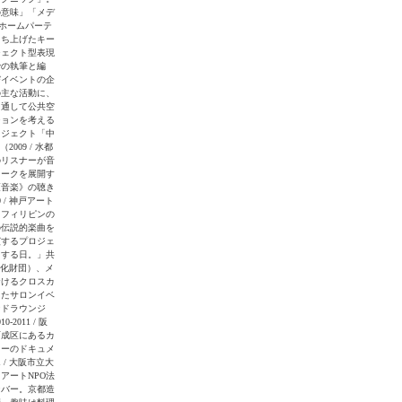
の意味」「メデ
とホームパーテ
っち上げたキー
ジェクト型表現
での執筆と編
びイベントの企
の主な活動に、
を通して公共空
ションを考える
ロジェクト「中
（2009 / 水都
のリスナーが音
トークを展開す
《音楽》の聴き
 / 神戸アート
、フィリピンの
の伝説的楽曲を
演するプロジェ
をする日。」共
里文化財団）、メ
おけるクロスカ
したサロンイベ
ンドラウンジ
-2011 / 阪
西成区にあるカ
ターのドキュメ
 / 大阪市立大
アートNPO法
ンバー。京都造