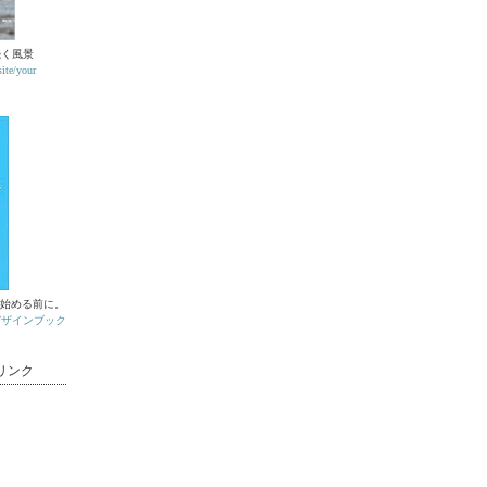
続く風景
e/your
を使い始める前に。
デザインブック
リンク