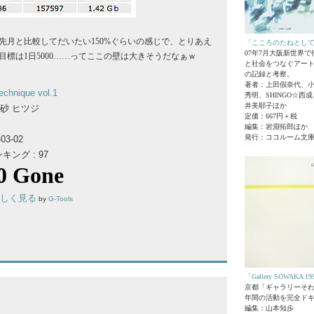
35。先月と比較してだいたい150%ぐらいの感じで、とりあえ
「こころのたねとし
07年7月大阪新世界
標は1日5000……ってここの壁は大きそうだなぁｗ
と社会をつなぐアー
の記録と考察。
著者：上田假奈代、
chnique vol.1
秀明、SHINGO☆西
井美耶子ほか
北砂 ヒツジ
定価：667円＋税
編集：岩淵拓郎ほか
発行：ココルーム文
03-02
ング : 97
詳しく見る
by
G-Tools
「Gallery SOWAKA 19
京都「ギャラリーそわ
年間の活動を完全ド
編集：山本知歩