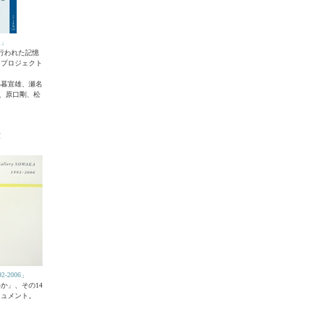
て」
で行われた記憶
トプロジェクト
小暮宣雄、瀬名
成、原口剛、松
庫
92-2006」
か」、その14
キュメント。