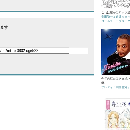
これは確かにロック
安田謙一＆辻井タカ
ロールストーブリー
ます
今年の紅白はあま湯
継。
フレディ「関西空港」[M