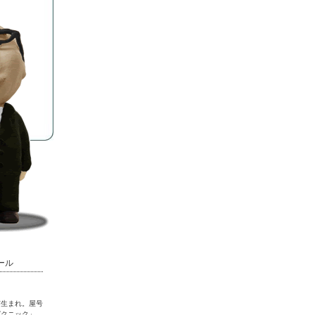
ール
市生まれ。屋号
ピクニック」。