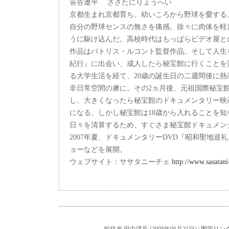
笹谷遼平 ささたにりょうへい
京都生まれ京都育ち。幼いころから野球を愛する
自分の野球センスの無さを痛感。徐々に肉体を軽
うに駆け込んだ。高校時代はもっぱらビデオ屋と
作品はパトリス・ルコント監督作品。そして人生
紀行』に出会い、成人したら秘宝館に行くことを
る大学生活を経て、20歳の誕生日の二週間後に
非日常空間の虜に。その2ヵ月後、元祖国際秘宝
し、大きくなったら秘宝館のドキュメンタリー映
になる。しかし秘宝館は18歳から入れることを
日々を清算するため、すぐさま秘宝館ドキュメン
2007年夏、ドキュメンタリーDVD『昭和聖地巡
ョーなどを展開。
ウェブサイト：ササタニーチェ
http://www.sasatan