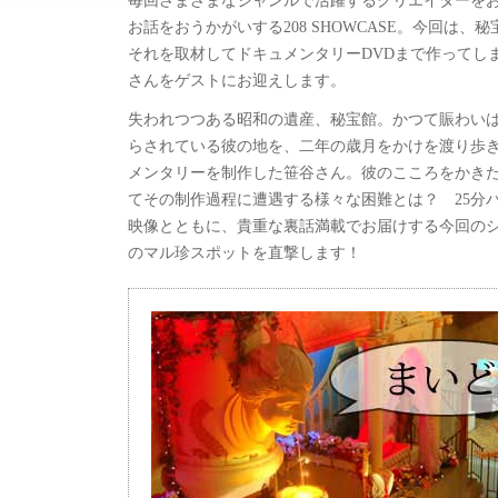
毎回さまざまなジャンルで活躍するクリエイターを
お話をおうかがいする208 SHOWCASE。今回は
それを取材してドキュメンタリーDVDまで作ってし
さんをゲストにお迎えします。
失われつつある昭和の遺産、秘宝館。かつて賑わい
らされている彼の地を、二年の歳月をかけを渡り歩
メンタリーを制作した笹谷さん。彼のこころをかき
てその制作過程に遭遇する様々な困難とは？ 25分
映像とともに、貴重な裏話満載でお届けする今回の
のマル珍スポットを直撃します！