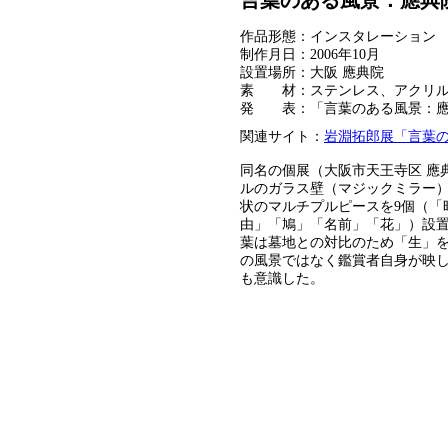
言葉のある風景：應典
作品形態：インスタレーション
制作月日：2006年10月
設置場所：大阪 應典院
素 材：ステンレス、アクリル
発 表：「言葉のある風景：應典院
関連サイト：
岩淵拓郎展「言葉
同名の個展（大阪市天王寺区 應
ルのガラス壁（マジックミラー
状のマルチプルピースを9個（「
由」「鳩」「名前」「花」）設
葉は墓地との対比のため「生」
の風景ではなく鑑賞者自身が映
も意識した。