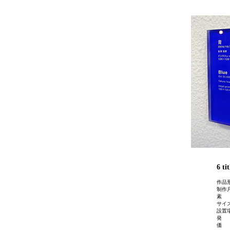
6 ti
作品
制作月
素 
サイズ
設置
発 表
価 格