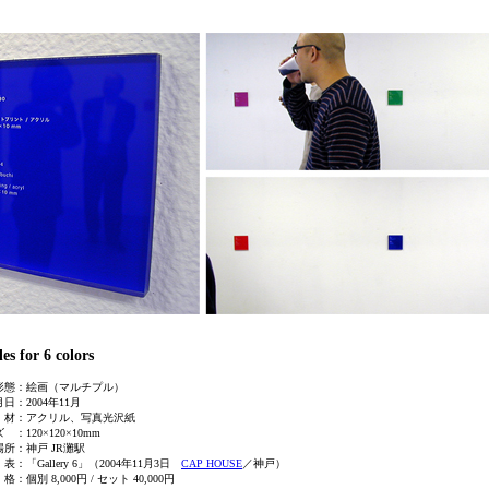
tles for 6 colors
形態：絵画（マルチプル）
日：2004年11月
材：アクリル、写真光沢紙
 ：120×120×10mm
場所：
神戸 JR灘駅
：「Gallery 6」（2004年11月3日
CAP HOUSE
／神戸）
：個別 8,000円 / セット 40,000円