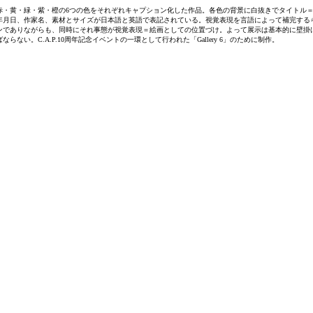
赤・黄・緑・紫・橙の6つの色をそれぞれキャプション化した作品。
各色の背景に白抜きでタイトル
年月日、作家名、素材とサイズが日本語と英語で表記されている。視覚表現を言語によって補完する
ンでありながらも、同時にそれ事態が視覚表現＝絵画としての位置づけ。よって展示は基本的に壁掛
ならない。C.A.P.10周年記念イベントの一環として行われた「Gallery 6」のために制作。